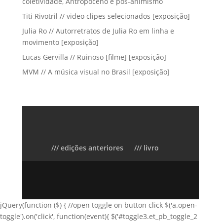
coletividade, Antropoceno e pós-animismo
Titi Rivotril // video clipes selecionados [exposição]
Julia Ro // Autorretratos de Julia Ro em linha e
movimento [exposição]
Lucas Gervilla // Ruinoso [filme] [exposição]
MVM // A música visual no Brasil [exposição]
/// edições anteriores
/// livro
jQuery(function ($) { //open toggle on button click $('a.open-
toggle').on('click', function(event){ $('#toggle3.et_pb_toggle_2